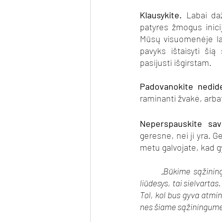
Klausykite.
 Labai da
patyres žmogus inicij
Mūsų visuomenėje lab
pavyks ištaisyti šią 
pasijusti išgirstam.
Padovanokite nedid
raminanti žvakė, arba
Neperspauskite sav
geresne, nei ji yra. Ge
metu galvojate, kad gy
„Būkime sąžining
liūdesys, tai sielvarta
Tol, kol bus gyva atmin
nes šiame sąžiningume 