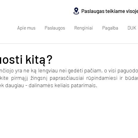
Paslaugas teikiame visoj
Apie mus
Paslaugos
Renginiai
Pagalba
DUK
osti kitą?
inčiojo yra ne ką lengviau nei gedėti pačiam, o visi paguodo
kite pirmąjį žingsnį paprasčiausiai rūpindamiesi ir būdam
iek daugiau - dalinamės keliais patarimais.