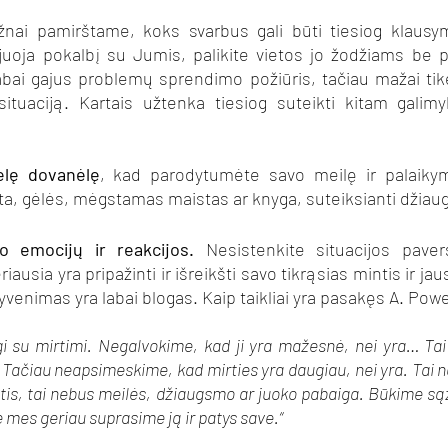
žnai pamirštame, koks svarbus gali būti tiesiog klausym
uoja pokalbį su Jumis, palikite vietos jo žodžiams be por
ai gajus problemų sprendimo požiūris, tačiau mažai tik
situaciją. Kartais užtenka tiesiog suteikti kitam galimyb
elę dovanėlę
, kad parodytumėte savo meilę ir palaikymą
ta, gėlės, mėgstamas maistas ar knyga, suteiksianti džiau
o emocijų ir reakcijos.
 Nesistenkite situacijos paver
riausia yra pripažinti ir išreikšti savo tikrąsias mintis ir jau
venimas yra labai blogas. Kaip taikliai yra pasakęs A. Powe
i su mirtimi. Negalvokime, kad ji yra mažesnė, nei yra… Tai a
s. Tačiau neapsimeskime, kad mirties yra daugiau, nei yra. Tai n
tis, tai nebus meilės, džiaugsmo ar juoko pabaiga. Būkime sąži
mes geriau suprasime ją ir patys save.“