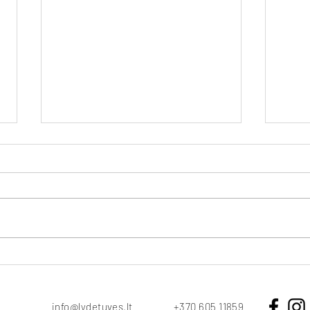
Savų laidotuvių planavimas
Kaip 
gedu
info@lydetuves.lt
+370 605 11859