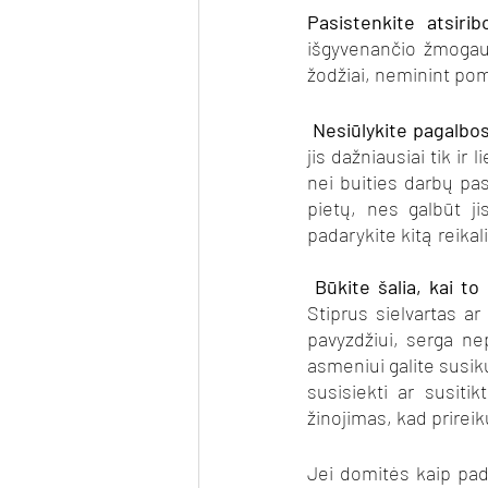
Pasistenkite atsirib
išgyvenančio žmogaus
žodžiai, neminint pom
Nesiūlykite pagalbos
jis dažniausiai tik ir
nei buities darbų pas
pietų, nes galbūt ji
padarykite kitą reikal
Būkite šalia, kai to 
Stiprus sielvartas ar
pavyzdžiui, serga ne
asmeniui galite susik
susisiekti ar susiti
žinojimas, kad prireiku
Jei domitės kaip pad