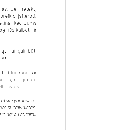
as. Jei netektį 
eikio įsiterpti. 
ėtina, kad Jums 
ę išsikalbėti ir 
. Tai gali būti 
gsmo. 
sti blogesne ar 
smus, net jei tuo 
ll Davies:
tsiskyrimas, tai 
ėra sunaikinimas. 
ningi su mirtimi, 