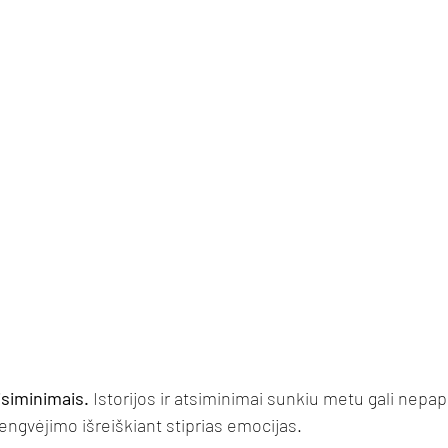
isiminimais.
 Istorijos ir atsiminimai sunkiu metu gali nepapr
lengvėjimo išreiškiant stiprias emocijas.