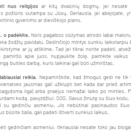
oti nuo religijos
 ar kitų dvasinių dogmų, jei nesate ti
 požiūris sutampa su Jūsų. Geriausia, jei abejojate, yra
irtinio gyvenimo ar dieviškojo plano.
, o padėkite.
 Nors pagalbos siūlymas atrodo labai malonus
 lieka žodžių pavidalu. Gedinčiojo mintys sunkiu laikotarpiu
kirstyme ar jų atlikime. Tad jei tikrai norite padėti, atvež
s pamiršo apie juos, nupjaukite žolę, paimkite vaikus 
ingą buities darbą, kuris laikinai gali būti užmirštas.
labiausiai reikia. 
Nepamirškite, kad žmogus gedi ne tik l
 vienatvės jausmas gali užklupti bet kada dar prieš artimojo
pagydoma liga) arba praėjus nemažai laiko po mirties. P
urdami kodą, pavyzdžiui: SOS. Gavus žinutę su šiuo kodu, t
kti su gedinčiu asmeniu. Jis nebūtinai pasinaudos šiuo
s būsite šalia, gali padėti ištverti sunkius laikus.
ėti gedinčiam asmeniui, tikriausiai nesate toks jau bloga