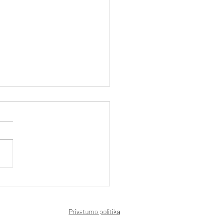
padėti vaikams įveikti
lą?
Privatumo politika