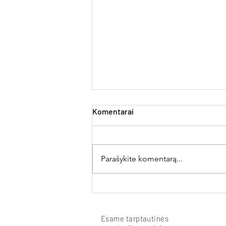
Komentarai
Parašykite komentarą...
Sielvarto žurnalas
Esame tarptautinės