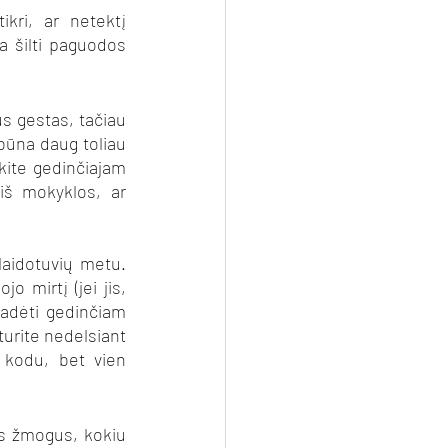
kri, ar netektį 
 šilti paguodos 
 gestas, tačiau 
 būna daug toliau 
kite gedinčiajam 
iš mokyklos, ar 
aidotuvių metu. 
 mirtį (jei jis, 
adėti gedinčiam 
urite nedelsiant 
 kodu, bet vien 
s žmogus, kokiu 