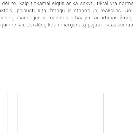
 dėl to, kaip tinkamai elgtis ar ką sakyti, tikrai yra norma
inktais, pajausti kitą žmogų ir stebėti jo reakcijas. Je
tiesiog mandagūs ir malonūs arba, jei tai artimas žmogus,
ko jam reikia. Jei Jūsų ketinimai geri, tą pajus ir kitas asmuo