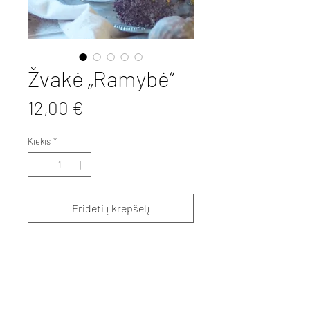
Žvakė „Ramybė“
Price
12,00 €
Kiekis
*
Pridėti į krepšelį
Aprašymas
Aromaterapinė sojų vaško žvakė
Info
„Ramybė“ – kasdieniams ritualams,