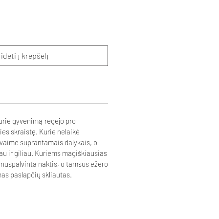
idėti į krepšelį
urie gyvenimą regėjo pro
ies skraistę. Kurie nelaikė
vaime suprantamais dalykais, o
au ir giliau. Kuriems magiškiausias
 nuspalvinta naktis, o tamsus ežero
s paslapčių skliautas.