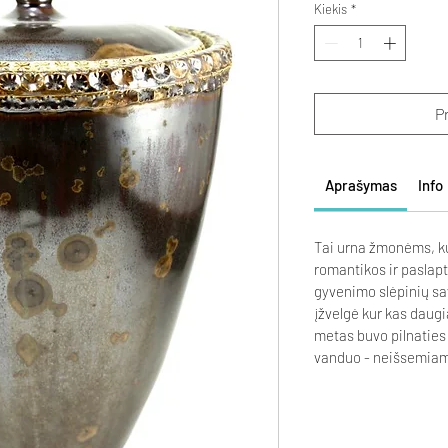
Kiekis
*
Pr
Aprašymas
Info
Tai urna žmonėms, k
romantikos ir paslapt
gyvenimo slėpinių sa
įžvelgė kur kas daugi
metas buvo pilnaties
vanduo - neišsemiama