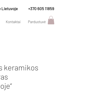
e Lietuvoje
+370 605 11859
Kontaktai
Parduotuvė
ės keramikos
ras
oje“
ce