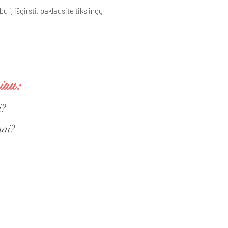
į išgirsti, paklausite tikslingų
iau:
i?
mai?