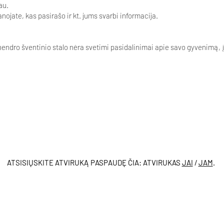
au.
nojate, kas pasirašo ir kt. jums svarbi informacija.
bendro šventinio stalo nėra svetimi pasidalinimai apie savo gyvenimą, į
ATSISIŲSKITE ATVIRUKĄ PASPAUDĘ ČIA: ATVIRUKAS
JAI
/
JAM
.