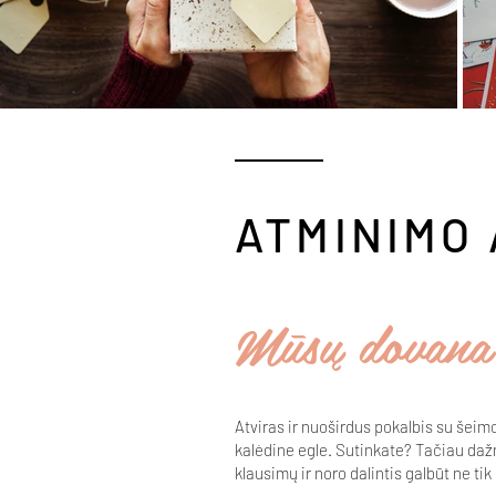
ATMINIMO
Mūsų dovana
Atviras ir nuoširdus pokalbis su šei
kalėdine egle. Sutinkate? Tačiau daž
klausimų ir noro dalintis galbūt ne tik