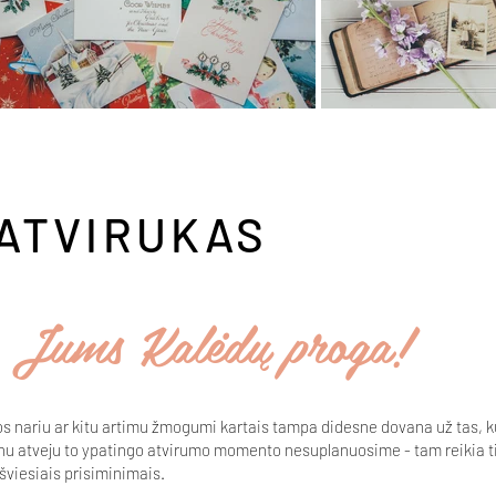
 ATVIRUKAS
 Jums Kalėdų proga!
mos nariu ar kitu artimu žmogumi kartais tampa didesne dovana už tas
nu atveju to ypatingo atvirumo momento nesuplanuosime - tam reikia ti
 šviesiais prisiminimais.