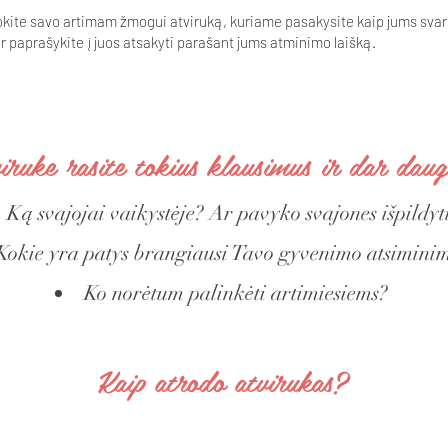
te savo artimam žmogui atviruką, kuriame pasakysite kaip jums svarbu j
r paprašykite į juos atsakyti parašant jums atminimo laišką.
ruke rasite tokius klausimus ir dar daug
Ką svajojai vaikystėje? Ar pavyko svajones išpildyt
Kokie yra patys brangiausi Tavo gyvenimo atsimini
Ko norėtum palinkėti artimiesiems?
Kaip atrodo atvirukas?