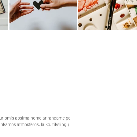
, kuriomis apsimainome ar randame po
nkamos atmosferos, laiko, tikslingų