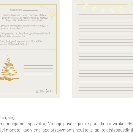
to gale).
enduojame - spalvotai). Vienoje pusėje galite spausdinti atviruko tekstą
. Jei manote, kad vieno lapo atsakymams neužteks, galite atsispausdint