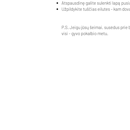
Atspausdinę galite sulenkti lapą pusi
Užpildykite tuščias eilutes - kam dova
P.S. Jeigu jūsų šeimai, susėdus prie 
visi - gyvo pokalbio metu.