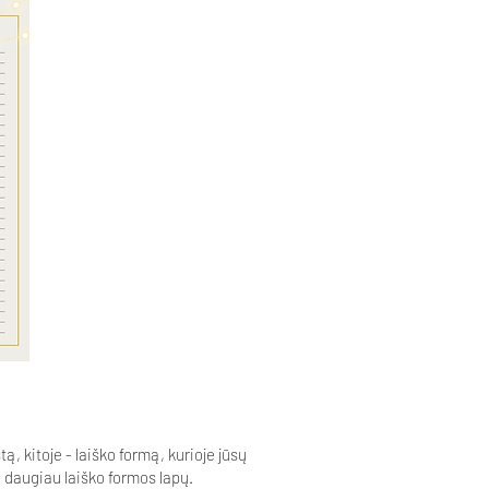
, kitoje - laiško formą, kurioje jūsų
i daugiau laiško formos lapų.