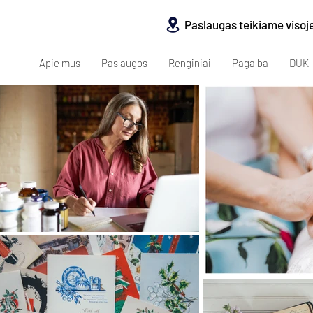
Paslaugas teikiame visoj
Apie mus
Paslaugos
Renginiai
Pagalba
DUK