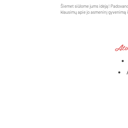
Šiemet siūlome jums idėją! Padovanoki
klausimų apie jo asmeninį gyvenimą i
Atvi