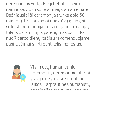
ceremonijos vietą, kur ji bebūtų - šeimos
namuose, Jūsų sode ar mėgstamame bare.
Dažniausiai ši ceremonija trunka apie 30
minučių. Priklausomai nuo Jūsų galimybių
suteikti ceremonijai reikalingą informaciją,
tokios ceremonijos parengimas užtrunka
nuo 7 darbo dienų, tačiau rekomenduojame
pasiruošimui skirti bent kelis mėnesius.
Visi mūsų humanistinių
ceremonijų ceremonmeisteriai
yra apmokyti, akredituoti bei
laikosi Tarptautinės humanistų
asociacijos praktikos kodekso.
Savo ceremonijose siūlome tik
tvarius ritualus, kurie neteršia
gamtos, nereikalauja