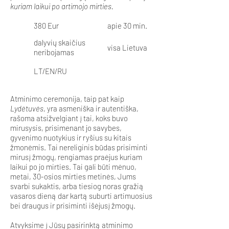
kuriam laikui po artimojo mirties.
380 Eur
apie 30 min.
dalyvių skaičius
visa Lietuva
neribojamas
LT/EN/RU
Atminimo ceremonija, taip pat kaip
Lydėtuvės
, yra asmeniška ir autentiška,
rašoma atsižvelgiant į tai, koks buvo
mirusysis, prisimenant jo savybes,
gyvenimo nuotykius ir ryšius su kitais
žmonėmis. Tai nereliginis būdas prisiminti
mirusį žmogų, rengiamas praėjus kuriam
laikui po jo mirties. Tai gali būti mėnuo,
metai, 30-osios mirties metinės, Jums
svarbi sukaktis, arba tiesiog noras gražią
vasaros dieną dar kartą suburti artimuosius
bei draugus ir prisiminti išėjusį žmogų.
Atvyksime į Jūsų pasirinktą atminimo