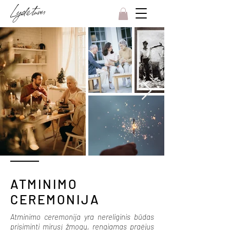
ATMINIMO
CEREMONIJA
Atminimo ceremonija yra nereliginis būdas
prisiminti mirusį žmogų, rengiamas praėjus