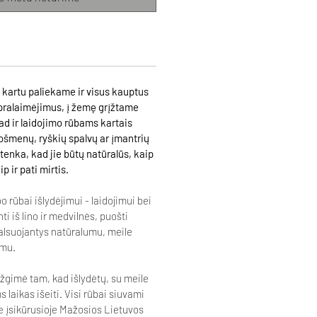
kartu paliekame ir visus kauptus
 pralaimėjimus, į žemę grįžtame
ad ir laidojimo rūbams kartais
ošmenų, ryškių spalvų ar įmantrių
tenka, kad jie būtų natūralūs, kaip
p ir pati mirtis.
o rūbai išlydėjimui - laidojimui bei
 iš lino ir medvilnės, puošti
 alsuojantys natūralumu, meile
umu.
žgimė tam, kad išlydėtų, su meile
s laikas išeiti. Visi rūbai siuvami
e įsikūrusioje Mažosios Lietuvos