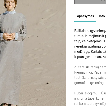
Aprašymas
Info
Palikdami gyvenimą, 
turtus, laimėjimus ir
taip, kaip atėjome. T
nereikia ypatingų pu
medžiagų. Kartais už
ir pats gyvenimas, kai
Autentiški rankų darb
kremavimui. Pagaminti
tautiškais motyvais,
gamtai ir sąmoning
Rūbai laidojimui TŮ u
ir šiluma tuos, kuriem
rankomis, siuvyklėlėj