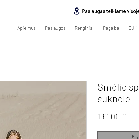
Paslaugas teikiame visoj
Apie mus
Paslaugos
Renginiai
Pagalba
DUK
Smėlio sp
suknelė
Pri
190,00 €
Šiu