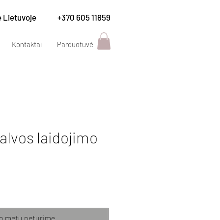
e Lietuvoje
+370 605 11859
Kontaktai
Parduotuvė
alvos laidojimo
ce
o metu neturime